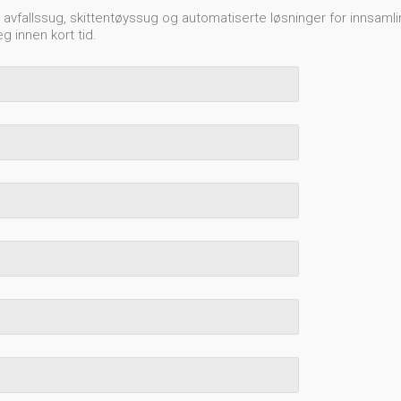
avfallssug, skittentøyssug og automatiserte løsninger for innsamli
eg innen kort tid.