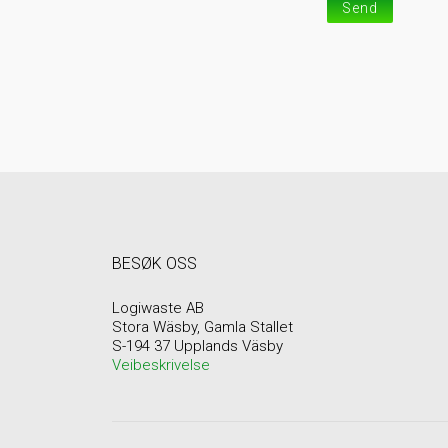
Send
BESØK OSS
Logiwaste AB
Stora Wäsby, Gamla Stallet
S-194 37 Upplands Väsby
Veibeskrivelse