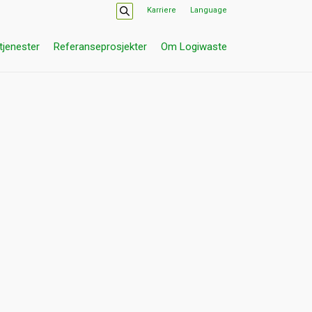
Karriere
Language
tjenester
Referanseprosjekter
Om Logiwaste