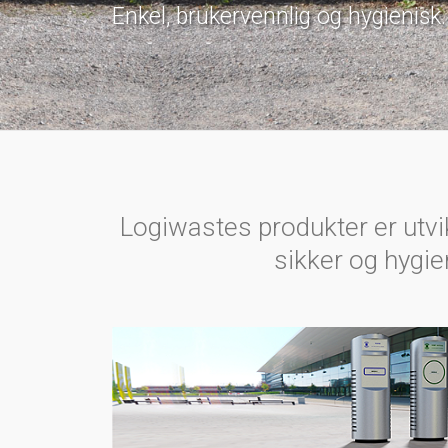
Enkel, brukervennlig og hygienisk.
Logiwastes produkter er utvik
sikker og hygie