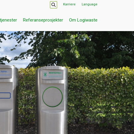
Karriere
Language
tjenester
Referanseprosjekter
Om Logiwaste