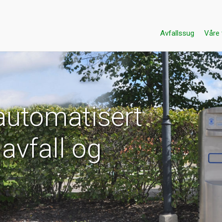
Avfallssug
Våre 
automatisert
avfall og