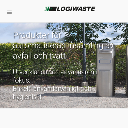
Produkter för
automatiserad insamling av
avfall och tvätt
Utvecklade med användaren i
fokus.
Enkelt, användarvänligt och
hygieniskt.