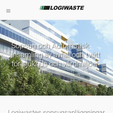
Sopsug och Automatisk
insamling av avfall och tvätt
för sjukhus och vårdmiljöer
Logiwastes sopsugsanläggningar