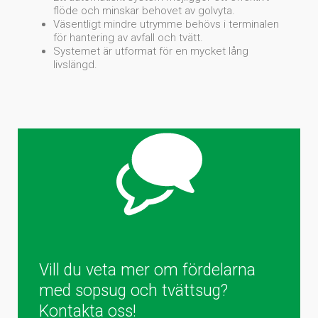
flöde och minskar behovet av golvyta.
Väsentligt mindre utrymme behövs i terminalen
för hantering av avfall och tvätt.
Systemet är utformat för en mycket lång
livslängd.
Vill du veta mer om fördelarna
med sopsug och tvättsug?
Kontakta oss!