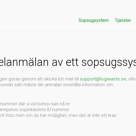
Sopsugsystem
Tjänster
felanmälan av ett sopsugss
en göras genom att skicka ett mail till
support@logiwaste.se
,
elle
 korrekt sätt måste din anmälan innehålla information om:
nnummer där vi vid behov kan nå er.
xempelvis sopinkastets ID-nummer.
ett foto men om du har möjlighet, men det är inte ett krav.