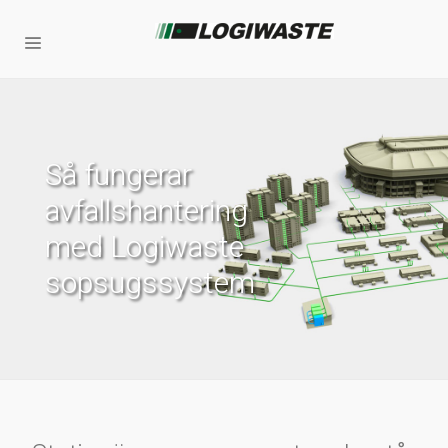
Så fungerar
avfallshantering
med Logiwaste
sopsugssystem