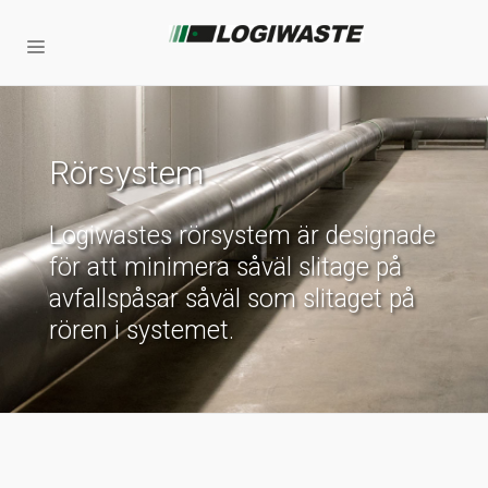
Rörsystem
Logiwastes rörsystem är designade
för att minimera såväl slitage på
avfallspåsar såväl som slitaget på
rören i systemet.