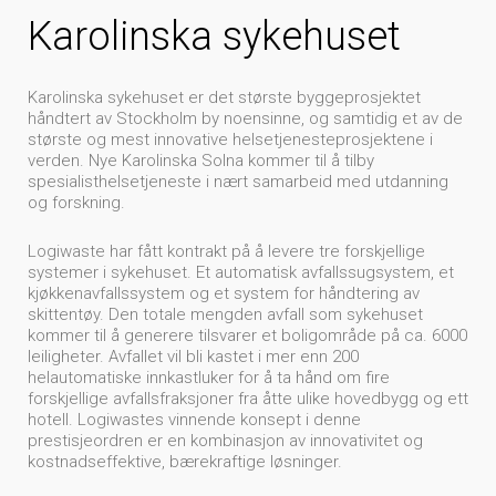
Karolinska sykehuset
Karolinska sykehuset er det største byggeprosjektet
håndtert av Stockholm by noensinne, og samtidig et av de
største og mest innovative helsetjenesteprosjektene i
verden. Nye Karolinska Solna kommer til å tilby
spesialisthelsetjeneste i nært samarbeid med utdanning
og forskning.
Logiwaste har fått kontrakt på å levere tre forskjellige
systemer i sykehuset. Et automatisk avfallssugsystem, et
kjøkkenavfallssystem og et system for håndtering av
skittentøy. Den totale mengden avfall som sykehuset
kommer til å generere tilsvarer et boligområde på ca. 6000
leiligheter. Avfallet vil bli kastet i mer enn 200
helautomatiske innkastluker for å ta hånd om fire
forskjellige avfallsfraksjoner fra åtte ulike hovedbygg og ett
hotell. Logiwastes vinnende konsept i denne
prestisjeordren er en kombinasjon av innovativitet og
kostnadseffektive, bærekraftige løsninger.