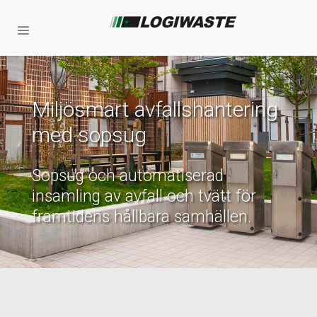
Miljösmart avfallshantering
med sopsug
Sopsug och automatiserad
insamling av avfall och tvätt för
framtidens hållbara samhällen.