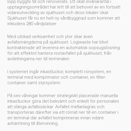
lopp byggts till och renoverats. Ett ökat invånarantal i
upptagningsområdet har lett till att behovet av en fortsatt
vidareutveckling av sjukhuset och dess lokaler ökat.
Sjukhuset får nu en helt ny vårdbyggnad som kommer att
inkludera 280 vårdplatser.
Med utökad verksamhet och ytor ökar även
avfallsmängderna på sjukhuset. Logiwaste har blivit
kontrakterade att leverera en automatisk sopsugslösning
för att effektivt hantera restavfallet på sjukhuset, från
avdelningarna ner till terminalen.
I systemet ingår inkastluckor, komplett rörsystem, en
terminal med komprimator och container, en filter-
container samt styrsystem.
På sex våningar kommer strategiskt placerade manuella
inkastluckor göra det bekvämt och enkelt för personalen
att slänga avfallssäckar. Avfallet mellanlagras och
transporteras därefter via ett rörnät ner till en container i
en terminal där avfallet komprimeras innan vidare
avhämtning till återvinning.